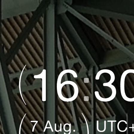
16
:
3
7
Aug
.
UTC